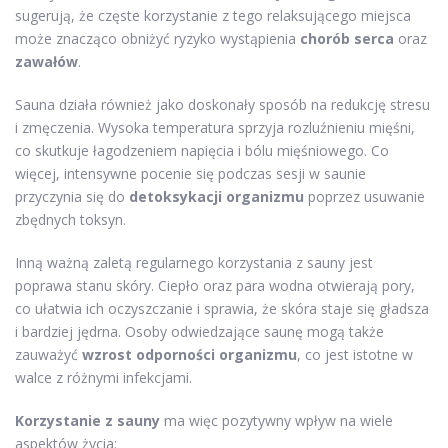
sugerują, że częste korzystanie z tego relaksującego miejsca
może znacząco obniżyć ryzyko wystąpienia
chorób serca
oraz
zawałów
.
Sauna działa również jako doskonały sposób na redukcję stresu
i zmęczenia. Wysoka temperatura sprzyja rozluźnieniu mięśni,
co skutkuje łagodzeniem napięcia i bólu mięśniowego. Co
więcej, intensywne pocenie się podczas sesji w saunie
przyczynia się do
detoksykacji organizmu
poprzez usuwanie
zbędnych toksyn.
Inną ważną zaletą regularnego korzystania z sauny jest
poprawa stanu skóry. Ciepło oraz para wodna otwierają pory,
co ułatwia ich oczyszczanie i sprawia, że skóra staje się gładsza
i bardziej jędrna. Osoby odwiedzające saunę mogą także
zauważyć
wzrost odporności organizmu
, co jest istotne w
walce z różnymi infekcjami.
Korzystanie z sauny
ma więc pozytywny wpływ na wiele
aspektów życia: