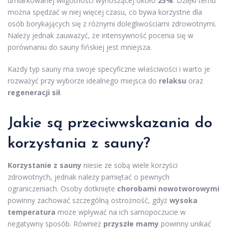
umiarkowanej wilgotności wynoszącej około
25%
. Dzięki temu
można spędzać w niej więcej czasu, co bywa korzystne dla
osób borykających się z różnymi dolegliwościami zdrowotnymi.
Należy jednak zauważyć, że intensywność pocenia się w
porównaniu do sauny fińskiej jest mniejsza.
Każdy typ sauny ma swoje specyficzne właściwości i warto je
rozważyć przy wyborze idealnego miejsca do
relaksu
oraz
regeneracji sił
.
Jakie są przeciwwskazania do
korzystania z sauny?
Korzystanie z sauny
niesie ze sobą wiele korzyści
zdrowotnych, jednak należy pamiętać o pewnych
ograniczeniach. Osoby dotknięte
chorobami nowotworowymi
powinny zachować szczególną ostrożność, gdyż
wysoka
temperatura
może wpływać na ich samopoczucie w
negatywny sposób. Również
przyszłe mamy
powinny unikać