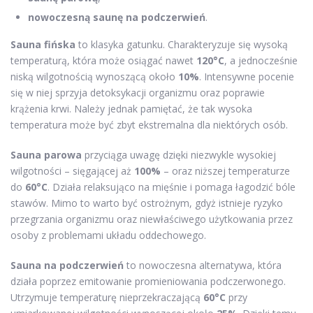
nowoczesną saunę na podczerwień
.
Sauna fińska
to klasyka gatunku. Charakteryzuje się wysoką
temperaturą, która może osiągać nawet
120°C
, a jednocześnie
niską wilgotnością wynoszącą około
10%
. Intensywne pocenie
się w niej sprzyja detoksykacji organizmu oraz poprawie
krążenia krwi. Należy jednak pamiętać, że tak wysoka
temperatura może być zbyt ekstremalna dla niektórych osób.
Sauna parowa
przyciąga uwagę dzięki niezwykle wysokiej
wilgotności – sięgającej aż
100%
– oraz niższej temperaturze
do
60°C
. Działa relaksująco na mięśnie i pomaga łagodzić bóle
stawów. Mimo to warto być ostrożnym, gdyż istnieje ryzyko
przegrzania organizmu oraz niewłaściwego użytkowania przez
osoby z problemami układu oddechowego.
Sauna na podczerwień
to nowoczesna alternatywa, która
działa poprzez emitowanie promieniowania podczerwonego.
Utrzymuje temperaturę nieprzekraczającą
60°C
przy