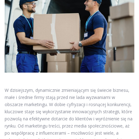
W dzisiejszym, dynamicznie zmieniającym się świecie biznesu,
małe i średnie firmy stają przed nie lada wyzwaniami w
obszarze marketingu. W dobie cyfryzacji i rosnącej konkurencji,
kluczowe staje się wykorzystanie innowacyjnych strategii, które
pozwolą na efektywne dotarcie do klientów i wyróżnienie się na
rynku. Od marketingu treści, przez media społecznościowe, aż
po współpracę z influencerami – możliwości jest wiele, a