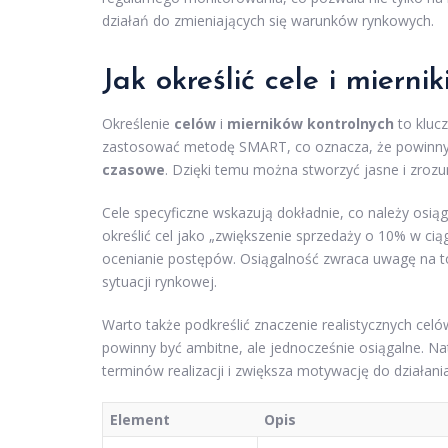
działań do zmieniających się warunków rynkowych.
Jak określić cele i miernik
Określenie
celów
i
mierników kontrolnych
to klucz
zastosować metodę SMART, co oznacza, że powinny
czasowe
. Dzięki temu można stworzyć jasne i zroz
Cele specyficzne wskazują dokładnie, co należy osią
określić cel jako „zwiększenie sprzedaży o 10% w cią
ocenianie postępów. Osiągalność zwraca uwagę na to
sytuacji rynkowej.
Warto także podkreślić znaczenie realistycznych celó
powinny być ambitne, ale jednocześnie osiągalne. 
terminów realizacji i zwiększa motywację do działania
Element
Opis