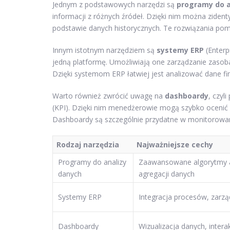
Jednym z podstawowych narzędzi są
programy do a
informacji z różnych źródeł. Dzięki nim można zident
podstawie danych historycznych. Te rozwiązania pomag
Innym istotnym narzędziem są
systemy ERP
(Enterp
jedną platformę. Umożliwiają one zarządzanie zasoba
Dzięki systemom ERP łatwiej jest analizować dane f
Warto również zwrócić uwagę na
dashboardy
, czyl
(KPI). Dzięki nim menedżerowie mogą szybko ocenić s
Dashboardy są szczególnie przydatne w monitorowan
Rodzaj narzędzia
Najważniejsze cechy
Programy do analizy
Zaawansowane algorytmy a
danych
agregacji danych
Systemy ERP
Integracja procesów, zarz
Dashboardy
Wizualizacja danych, inter