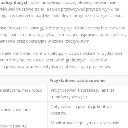
nalizy danych
, które umożliwiają szczegółowe przetwarzanie
yfikować kluczowe trend, a także przewidywać przyszłe wyniki na
ają w tworzeniu bardziej dokładnych prognoz i strategii działania.
rise Resource Planning), które integrują różne procesy biznesowe w
mi, finansami oraz logistyka, co znacząco usprawnia operacje firmy.
inansowe oraz operacyjne w czasie rzeczywistym.
i panele kontrolne, które wizualizują kluczowe wskaźniki wydajności
tan firmy na podstawie zestawień graficznych i raportów.
iu postępów oraz w identyfikacji potencjalnych problemów.
Przykładowe zastosowanie
nalityczne, możliwość
Prognozowanie sprzedaży, analiza
trendów rynkowych
Optymalizacja produkcji, kontrola
ądzanie zasobami
kosztów
Monitorowanie результата w czasie
aktywne raporty