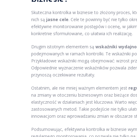
Skuteczna kontrolka w biznesie to złożony proces, 
nich są
jasne cele
. Cele te powinny być nie tylko ok
efektywne monitorowanie postępów i ocenę, w jakim 
konkretnie sformułowane, co ułatwia ich realizację.
Drugim istotnym elementem są
wskaźniki wydajno
podejmowanych w ramach kontrolki. Te wskaźniki powi
Przykładowe wskaźniki mogą obejmować: wzrost przy
Odpowiednie wyznaczenie wskaźników pozwala zident
przynoszą oczekiwane rezultaty.
Ostatnim, ale nie mniej ważnym elementem jest
reg
na zmiany w otoczeniu biznesowym oraz bieżące dos
elastyczność w działaniach jest kluczowa. Warto wię
zastosowanych metod. Takie podejście nie tylko ułat
innowacjom oraz wprowadzaniu zmian w obszarze str
Podsumowując, efektywna kontrolka w biznesie wym
regularnego monitorowania, co pozwala nie tylko na