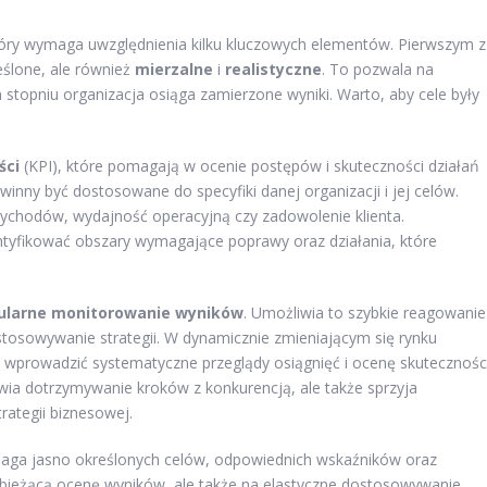
który wymaga uwzględnienia kilku kluczowych elementów. Pierwszym z
reślone, ale również
mierzalne
i
realistyczne
. To pozwala na
stopniu organizacja osiąga zamierzone wyniki. Warto, aby cele były
ści
(KPI), które pomagają w ocenie postępów i skuteczności działań
nny być dostosowane do specyfiki danej organizacji i jej celów.
chodów, wydajność operacyjną czy zadowolenie klienta.
yfikować obszary wymagające poprawy oraz działania, które
ularne monitorowanie wyników
. Umożliwia to szybkie reagowanie
tosowywanie strategii. W dynamicznie zmieniającym się rynku
c wprowadzić systematyczne przeglądy osiągnięć i ocenę skutecznośc
wia dotrzymywanie kroków z konkurencją, ale także sprzyja
ategii biznesowej.
aga jasno określonych celów, odpowiednich wskaźników oraz
 bieżącą ocenę wyników, ale także na elastyczne dostosowywanie