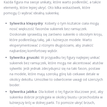
Każda figura ma swoje unikaty, które warto podkreślić, a także
elementy, które lepiej ukryć. Oto kilka wskazówek, które
pomogą Ci wybrać idealną sukienkę.
Sylwetka klepsydry
: Kobiety o tym kształcie ciała mogą
nosić większość fasonów sukienek bez ramiączek.
Doskonale sprawdzą się zarówno sukienki o obcisłym kroju,
które podkreślają talię, jak i luźniejsze modele. Warto
eksperymentować z różnymi długościami, aby znaleźć
najbardziej komfortowy wybór.
Sylwetka gruszki
: W przypadku tej figury najlepiej unikać
sukienek bez ramiączek, które mogą nie akcentować atutów
sylwetki. Jeśli jednak zdecydujesz się na taki fason, postaw
na modele, które mają szeroką górę lub ciekawe detale w
okolicy dekoltu. Umożliwi to odwrócenie uwagi od szerszych
bioder.
Sylwetka jabłka
: Dla kobiet o tej figurze kluczowe jest, aby
sukienka dobrze przylegała w okolicy biustu i przechodziła w
luźniejszy krój w dolnej partii. To pomoże ukryć brzuch,