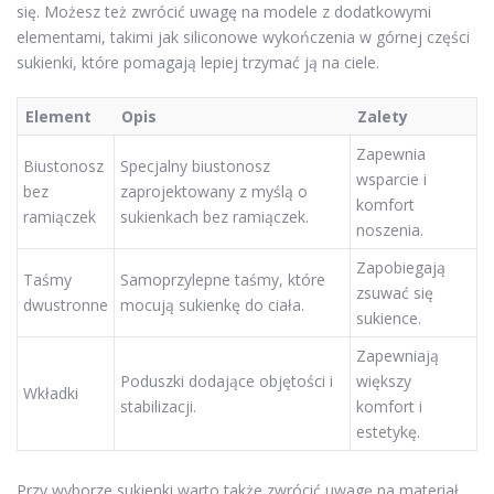
się. Możesz też zwrócić uwagę na modele z dodatkowymi
elementami, takimi jak siliconowe wykończenia w górnej części
sukienki, które pomagają lepiej trzymać ją na ciele.
Element
Opis
Zalety
Zapewnia
Biustonosz
Specjalny biustonosz
wsparcie i
bez
zaprojektowany z myślą o
komfort
ramiączek
sukienkach bez ramiączek.
noszenia.
Zapobiegają
Taśmy
Samoprzylepne taśmy, które
zsuwać się
dwustronne
mocują sukienkę do ciała.
sukience.
Zapewniają
Poduszki dodające objętości i
większy
Wkładki
stabilizacji.
komfort i
estetykę.
Przy wyborze sukienki warto także zwrócić uwagę na materiał.