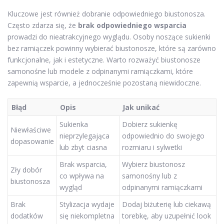
Kluczowe jest również dobranie odpowiedniego biustonosza.
Często zdarza się, że
brak odpowiedniego wsparcia
prowadzi do nieatrakcyjnego wyglądu. Osoby noszące sukienki
bez ramiączek powinny wybierać biustonosze, które są zarówno
funkcjonalne, jak i estetyczne. Warto rozważyć biustonosze
samonośne lub modele z odpinanymi ramiączkami, które
zapewnią wsparcie, a jednocześnie pozostaną niewidoczne.
Błąd
Opis
Jak unikać
Sukienka
Dobierz sukienkę
Niewłaściwe
nieprzylegająca
odpowiednio do swojego
dopasowanie
lub zbyt ciasna
rozmiaru i sylwetki
Brak wsparcia,
Wybierz biustonosz
Zły dobór
co wpływa na
samonośny lub z
biustonosza
wygląd
odpinanymi ramiączkami
Brak
Stylizacja wydaje
Dodaj biżuterię lub ciekawą
dodatków
się niekompletna
torebkę, aby uzupełnić look