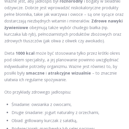
Ważne jest, aby jadłospis był
różnorodny
i bogaty w składniki
odżywcze. Dobrze jest wprowadzić niskokaloryczne produkty
pełne błonnika, takie jak warzywa i owoce – są one sycące oraz
dostarczają niezbędnych witamin i minerałów.
Zdrowe nawyki
żywieniowe
obejmują także wybór chudego białka (np.
kurczaka lub ryb), pełnoziarnistych produktów zbożowych oraz
zdrowych tłuszczów (jak oliwa z oliwek czy awokado).
Dieta
1000 kcal
może być stosowana tylko przez krótki okres
pod okiem specjalisty, a jej planowanie powinno uwzględniać
indywidualne potrzeby organizmu. Ważne jest również to, by
posiłki były
smaczne
i
atrakcyjne wizualnie
– to znacznie
ułatwia ich regularne spożywanie.
Oto przykłady zdrowego jadłospisu:
Śniadanie: owsianka z owocami,
Drugie śniadanie: jogurt naturalny z orzechami,
Obiad: grillowany kurczak z sałatką,
Podwieczorek: marchewka lub seler naciowy,