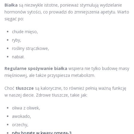
Białka
są niezwykle istotne, ponieważ stymulują wydzielanie
hormonów sytości, co prowadzi do zmniejszenia apetytu. Warto
sięgać po:
chude mięso,
ryby,
rośliny strączkowe,
nabiał.
Regularne spożywanie białka
wspiera nie tylko budowę masy
mięśniowej, ale także przyspiesza metabolizm.
Choć
tłuszcze
są kaloryczne, to również pełnią ważną funkcję
w naszej diecie. Zdrowe tłuszcze, takie jak:
oliwa z oliwek,
awokado,
orzechy,
ryby bogate w kwasy omega-3
.