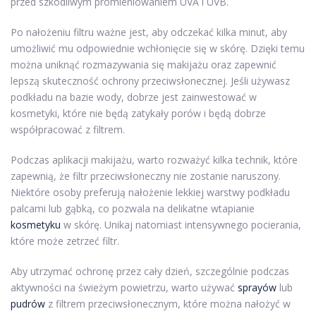
przed szkodliwym promieniowaniem UVA i UVB.
Po nałożeniu filtru ważne jest, aby odczekać kilka minut, aby
umożliwić mu odpowiednie wchłonięcie się w skórę. Dzięki temu
można uniknąć rozmazywania się makijażu oraz zapewnić
lepszą skuteczność ochrony przeciwsłonecznej. Jeśli używasz
podkładu na bazie wody, dobrze jest zainwestować w
kosmetyki, które nie będą zatykały porów i będą dobrze
współpracować z filtrem.
Podczas aplikacji makijażu, warto rozważyć kilka technik, które
zapewnią, że filtr przeciwsłoneczny nie zostanie naruszony.
Niektóre osoby preferują nałożenie lekkiej warstwy podkładu
palcami lub gąbką, co pozwala na delikatne wtapianie
kosmetyku
w skórę. Unikaj natomiast intensywnego pocierania,
które może zetrzeć filtr.
Aby utrzymać ochronę przez cały dzień, szczególnie podczas
aktywności na świeżym powietrzu, warto używać
sprayów
lub
pudrów
z filtrem przeciwsłonecznym, które można nałożyć w