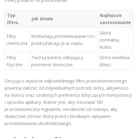
mniej podatne na podrażnienia.
Typ
Najlepsze
Jak działa
filtru
zastosowanie
Skóra
Filtry
Wchłaniają promieniowanie UV i
normalna,
chemiczne
przekształcają je w ciepło.
tłusta.
Filtry
Tworzą barierę odbijającą
Skóra wrażliwa,
fizyczne
promienie słoneczne.
dzieci.
Decyzja o wyborze odpowiedniego filtru przeciwsłonecznego
powinna zależeć od indywidualnych potrzeb skóry, aktywności
na słońcu oraz osobistych preferencji dotyczących konsystencji
i sposobu aplikacji. Ważne jest, aby stosować filtr
przeciwsłoneczny regularnie, niezależnie od rodzaju, aby
skutecznie chronić skórę przed szkodliwym wpływem
promieniowania ultrafioletowego.