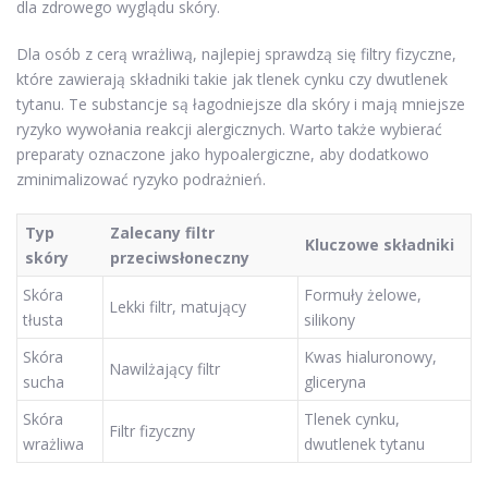
dla zdrowego wyglądu skóry.
Dla osób z cerą wrażliwą, najlepiej sprawdzą się filtry fizyczne,
które zawierają składniki takie jak tlenek cynku czy dwutlenek
tytanu. Te substancje są łagodniejsze dla skóry i mają mniejsze
ryzyko wywołania reakcji alergicznych. Warto także wybierać
preparaty oznaczone jako hypoalergiczne, aby dodatkowo
zminimalizować ryzyko podrażnień.
Typ
Zalecany filtr
Kluczowe składniki
skóry
przeciwsłoneczny
Skóra
Formuły żelowe,
Lekki filtr, matujący
tłusta
silikony
Skóra
Kwas hialuronowy,
Nawilżający filtr
sucha
gliceryna
Skóra
Tlenek cynku,
Filtr fizyczny
wrażliwa
dwutlenek tytanu