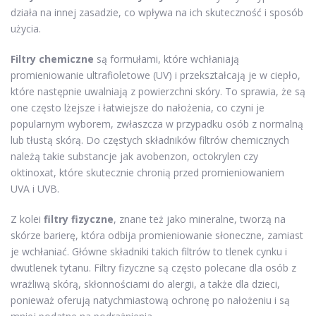
działa na innej zasadzie, co wpływa na ich skuteczność i sposób
użycia.
Filtry chemiczne
są formułami, które wchłaniają
promieniowanie ultrafioletowe (UV) i przekształcają je w ciepło,
które następnie uwalniają z powierzchni skóry. To sprawia, że są
one często lżejsze i łatwiejsze do nałożenia, co czyni je
popularnym wyborem, zwłaszcza w przypadku osób z normalną
lub tłustą skórą. Do częstych składników filtrów chemicznych
należą takie substancje jak avobenzon, octokrylen czy
oktinoxat, które skutecznie chronią przed promieniowaniem
UVA i UVB.
Z kolei
filtry fizyczne
, znane też jako mineralne, tworzą na
skórze barierę, która odbija promieniowanie słoneczne, zamiast
je wchłaniać. Główne składniki takich filtrów to tlenek cynku i
dwutlenek tytanu. Filtry fizyczne są często polecane dla osób z
wrażliwą skórą, skłonnościami do alergii, a także dla dzieci,
ponieważ oferują natychmiastową ochronę po nałożeniu i są