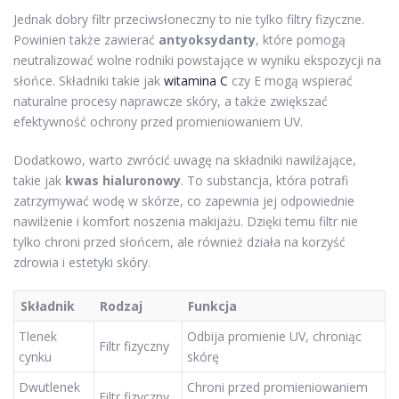
Jednak dobry filtr przeciwsłoneczny to nie tylko filtry fizyczne.
Powinien także zawierać
antyoksydanty
, które pomogą
neutralizować wolne rodniki powstające w wyniku ekspozycji na
słońce. Składniki takie jak
witamina C
czy E mogą wspierać
naturalne procesy naprawcze skóry, a także zwiększać
efektywność ochrony przed promieniowaniem UV.
Dodatkowo, warto zwrócić uwagę na składniki nawilżające,
takie jak
kwas hialuronowy
. To substancja, która potrafi
zatrzymywać wodę w skórze, co zapewnia jej odpowiednie
nawilżenie i komfort noszenia makijażu. Dzięki temu filtr nie
tylko chroni przed słońcem, ale również działa na korzyść
zdrowia i estetyki skóry.
Składnik
Rodzaj
Funkcja
Tlenek
Odbija promienie UV, chroniąc
Filtr fizyczny
cynku
skórę
Dwutlenek
Chroni przed promieniowaniem
Filtr fizyczny