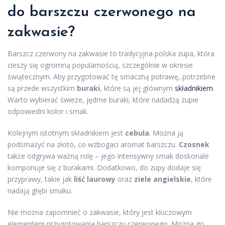
do barszczu czerwonego na
zakwasie?
Barszcz czerwony na zakwasie to tradycyjna polska zupa, która
cieszy się ogromną popularnością, szczególnie w okresie
świątecznym. Aby przygotować tę smaczną potrawę, potrzebne
są przede wszystkim
buraki
, które są jej głównym
składnikiem
.
Warto wybierać świeże, jędrne buraki, które nadadzą zupie
odpowiedni kolor i smak.
Kolejnym istotnym składnikiem jest
cebula
. Można ją
podsmażyć na złoto, co wzbogaci aromat barszczu.
Czosnek
także odgrywa ważną rolę – jego intensywny smak doskonale
komponuje się z burakami. Dodatkowo, do zupy dodaje się
przyprawy, takie jak
liść laurowy
oraz
ziele angielskie
, które
nadają głębi smaku.
Nie można zapomnieć o zakwasie, który jest kluczowym
elementem przygotowania barszczu czerwonego. Można go