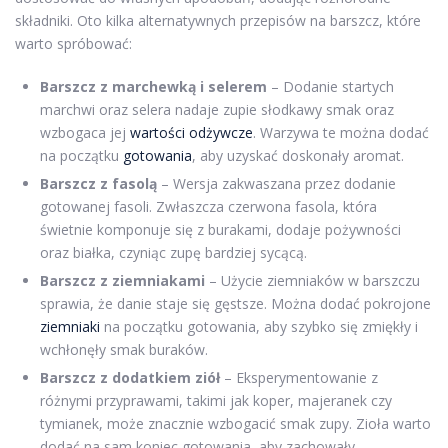
składniki. Oto kilka alternatywnych przepisów na barszcz, które
warto spróbować:
Barszcz z marchewką i selerem
– Dodanie startych
marchwi oraz selera nadaje zupie słodkawy smak oraz
wzbogaca jej
wartości odżywcze
. Warzywa te można dodać
na początku
gotowania
, aby uzyskać doskonały aromat.
Barszcz z fasolą
– Wersja zakwaszana przez dodanie
gotowanej fasoli. Zwłaszcza czerwona fasola, która
świetnie komponuje się z burakami, dodaje pożywności
oraz białka, czyniąc zupę bardziej sycącą.
Barszcz z ziemniakami
– Użycie ziemniaków w barszczu
sprawia, że danie staje się gęstsze. Można dodać pokrojone
ziemniaki
na początku gotowania, aby szybko się zmiękły i
wchłonęły smak buraków.
Barszcz z dodatkiem ziół
– Eksperymentowanie z
różnymi przyprawami, takimi jak koper, majeranek czy
tymianek, może znacznie wzbogacić smak zupy. Zioła warto
dodać na sam koniec gotowania, aby zachowały