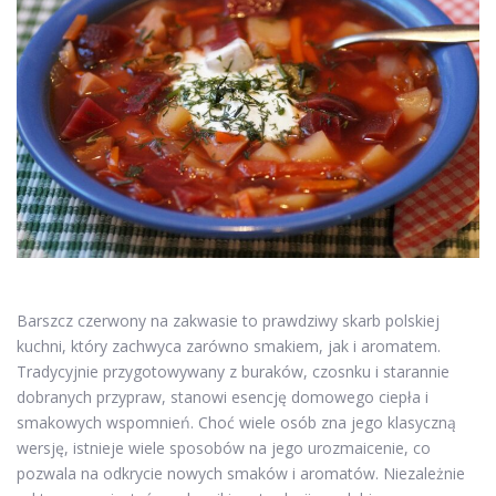
Barszcz czerwony na zakwasie to prawdziwy skarb polskiej
kuchni, który zachwyca zarówno smakiem, jak i aromatem.
Tradycyjnie przygotowywany z buraków, czosnku i starannie
dobranych przypraw, stanowi esencję domowego ciepła i
smakowych wspomnień. Choć wiele osób zna jego klasyczną
wersję, istnieje wiele sposobów na jego urozmaicenie, co
pozwala na odkrycie nowych smaków i aromatów. Niezależnie