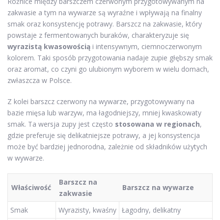
Różnice między barszczem czerwonym przygotowywanym na
zakwasie a tym na wywarze są wyraźne i wpływają na finalny
smak oraz konsystencję potrawy. Barszcz na zakwasie, który
powstaje z fermentowanych buraków, charakteryzuje się
wyrazistą kwasowością
i intensywnym, ciemnoczerwonym
kolorem. Taki sposób przygotowania nadaje zupie głębszy smak
oraz aromat, co czyni go ulubionym wyborem w wielu domach,
zwłaszcza w Polsce.
Z kolei barszcz czerwony na wywarze, przygotowywany na
bazie mięsa lub warzyw, ma łagodniejszy, mniej kwaskowaty
smak. Ta wersja zupy jest często
stosowana w regionach
,
gdzie preferuje się delikatniejsze potrawy, a jej konsystencja
może być bardziej jednorodna, zależnie od składników użytych
w wywarze.
Barszcz na
Właściwość
Barszcz na wywarze
zakwasie
Smak
Wyrazisty, kwaśny
Łagodny, delikatny