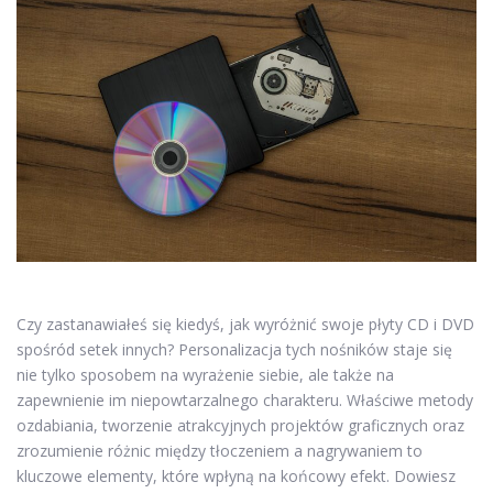
Czy zastanawiałeś się kiedyś, jak wyróżnić swoje płyty CD i DVD
spośród setek innych? Personalizacja tych nośników staje się
nie tylko sposobem na wyrażenie siebie, ale także na
zapewnienie im niepowtarzalnego charakteru. Właściwe metody
ozdabiania, tworzenie atrakcyjnych projektów graficznych oraz
zrozumienie różnic między tłoczeniem a nagrywaniem to
kluczowe elementy, które wpłyną na końcowy efekt. Dowiesz