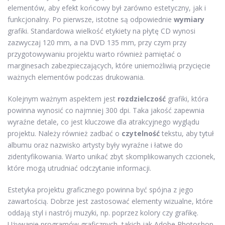
elementów, aby efekt końcowy był zarówno estetyczny, jak i
funkcjonalny. Po pierwsze, istotne są odpowiednie
wymiary
grafiki. Standardowa wielkość etykiety na płytę CD wynosi
zazwyczaj 120 mm, a na DVD 135 mm, przy czym przy
przygotowywaniu projektu warto również pamiętać o
marginesach zabezpieczających, które uniemożliwią przycięcie
ważnych elementów podczas drukowania.
Kolejnym ważnym aspektem jest
rozdzielczość
grafiki, która
powinna wynosić co najmniej 300 dpi. Taka jakość zapewnia
wyraźne detale, co jest kluczowe dla atrakcyjnego wyglądu
projektu. Należy również zadbać o
czytelność
tekstu, aby tytuł
albumu oraz nazwisko artysty były wyraźne i łatwe do
zidentyfikowania. Warto unikać zbyt skomplikowanych czcionek,
które mogą utrudniać odczytanie informacji.
Estetyka projektu graficznego powinna być spójna z jego
zawartością. Dobrze jest zastosować elementy wizualne, które
oddają styl i nastrój muzyki, np. poprzez kolory czy grafikę.
Używanie programów graficznych, takich jak Adobe Photoshop