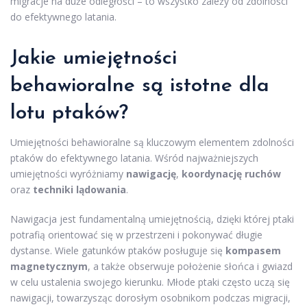
migracje na duże odległości – to wszystko zależy od zdolności
do efektywnego latania.
Jakie umiejętności
behawioralne są istotne dla
lotu ptaków?
Umiejętności behawioralne są kluczowym elementem zdolności
ptaków do efektywnego latania. Wśród najważniejszych
umiejętności wyróżniamy
nawigację
,
koordynację ruchów
oraz
techniki lądowania
.
Nawigacja jest fundamentalną umiejętnością, dzięki której ptaki
potrafią orientować się w przestrzeni i pokonywać długie
dystanse. Wiele gatunków ptaków posługuje się
kompasem
magnetycznym
, a także obserwuje położenie słońca i gwiazd
w celu ustalenia swojego kierunku. Młode ptaki często uczą się
nawigacji, towarzysząc dorosłym osobnikom podczas migracji,