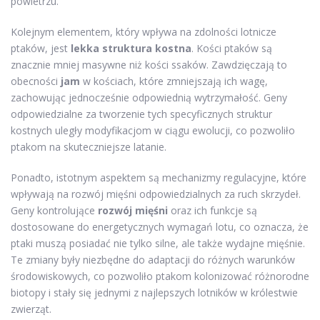
powietrzu.
Kolejnym elementem, który wpływa na zdolności lotnicze
ptaków, jest
lekka struktura kostna
. Kości ptaków są
znacznie mniej masywne niż kości ssaków. Zawdzięczają to
obecności
jam
w kościach, które zmniejszają ich wagę,
zachowując jednocześnie odpowiednią wytrzymałość. Geny
odpowiedzialne za tworzenie tych specyficznych struktur
kostnych uległy modyfikacjom w ciągu ewolucji, co pozwoliło
ptakom na skuteczniejsze latanie.
Ponadto, istotnym aspektem są mechanizmy regulacyjne, które
wpływają na rozwój mięśni odpowiedzialnych za ruch skrzydeł.
Geny kontrolujące
rozwój mięśni
oraz ich funkcje są
dostosowane do energetycznych wymagań lotu, co oznacza, że
ptaki muszą posiadać nie tylko silne, ale także wydajne mięśnie.
Te zmiany były niezbędne do adaptacji do różnych warunków
środowiskowych, co pozwoliło ptakom kolonizować różnorodne
biotopy i stały się jednymi z najlepszych lotników w królestwie
zwierząt.