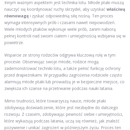
Innym ważnym aspektem jest technika lotu. Młode ptaki muszą
nauczyć się koordynować ruchy skrzydeł, aby uzyskać
właściwą
równowagę
i zyskać odpowiednią siłę nośną. Ten proces
wymaga intensywnych prób i czasami nawet niepowodzeń.
Wiele młodych ptaków wykonuje wiele prób, zanim nabiorą
pełnej kontroli nad swoim ciałem i umiejętnością wzbijania się w
powietrze.
Wsparcie ze strony rodziców odgrywa kluczową rolę w tym
procesie. Obserwując swoje młode, rodzice mogą
zademonstrować techniki lotu, a także pełnić funkcję ochrony
przed drapieżnikami. W przypadku zagrożenia rodziciele często
alarmują młode ptaki lub prowadzą je w bezpieczne miejsce, co
zwiększa ich szanse na przetrwanie podczas nauki latania.
Mimo trudności, które towarzyszą nauce, młode ptaki
zdobywają doświadczenie, które jest niezbędne do dalszego
rozwoju. Z czasem, zdobywając pewność siebie i umiejętności,
które wykazują podczas latania, uczą się również, jak znaleźć
pożywienie i unikać zagrożeń w późniejszym życiu. Proces ten