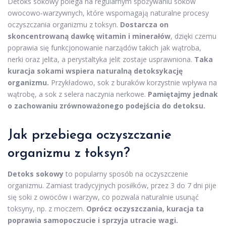
Detoks sokowy polega na regularnym spożywaniu soków
owocowo-warzywnych, które wspomagają naturalne procesy
oczyszczania organizmu z toksyn.
Dostarcza on
skoncentrowaną dawkę witamin i minerałów
, dzięki czemu
poprawia się funkcjonowanie narządów takich jak wątroba,
nerki oraz jelita, a perystaltyka jelit zostaje usprawniona.
Taka
kuracja sokami wspiera naturalną detoksykację
organizmu.
Przykładowo, sok z buraków korzystnie wpływa na
wątrobę, a sok z selera naczynia nerkowe.
Pamiętajmy jednak
o zachowaniu zrównoważonego podejścia do detoksu.
Jak przebiega oczyszczanie
organizmu z toksyn?
Detoks sokowy
to popularny sposób na oczyszczenie
organizmu. Zamiast tradycyjnych posiłków, przez 3 do 7 dni pije
się soki z owoców i warzyw, co pozwala naturalnie usunąć
toksyny, np. z moczem.
Oprócz oczyszczania, kuracja ta
poprawia samopoczucie i sprzyja utracie wagi.