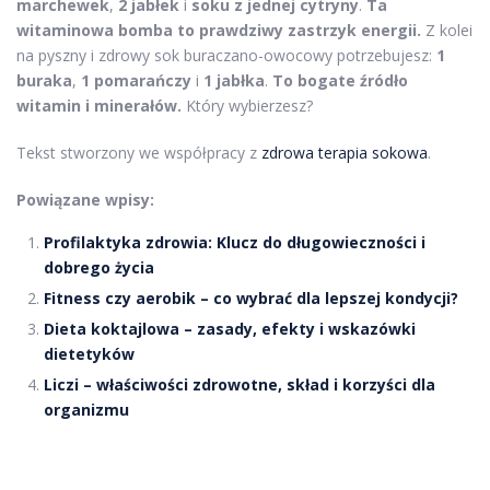
marchewek
,
2 jabłek
i
soku z jednej cytryny
.
Ta
witaminowa bomba to prawdziwy zastrzyk energii.
Z kolei
na pyszny i zdrowy sok buraczano-owocowy potrzebujesz:
1
buraka
,
1 pomarańczy
i
1 jabłka
.
To bogate źródło
witamin i minerałów.
Który wybierzesz?
Tekst stworzony we współpracy z
zdrowa terapia sokowa
.
Powiązane wpisy:
Profilaktyka zdrowia: Klucz do długowieczności i
dobrego życia
Fitness czy aerobik – co wybrać dla lepszej kondycji?
Dieta koktajlowa – zasady, efekty i wskazówki
dietetyków
Liczi – właściwości zdrowotne, skład i korzyści dla
organizmu