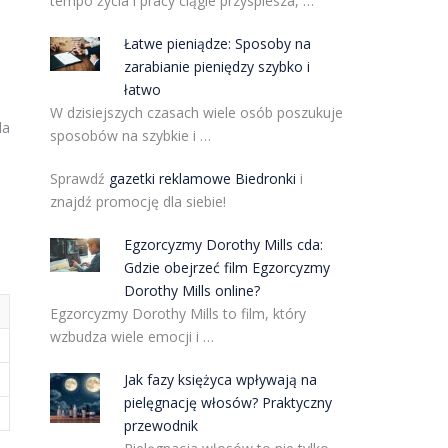
tempo życia i pracy ciągle przyspiesza, …
Łatwe pieniądze: Sposoby na
zarabianie pieniędzy szybko i
łatwo
W dzisiejszych czasach wiele osób poszukuje
la
sposobów na szybkie i …
Sprawdź
gazetki reklamowe Biedronki
i
znajdź promocję dla siebie!
Egzorcyzmy Dorothy Mills cda:
Gdzie obejrzeć film Egzorcyzmy
Dorothy Mills online?
Egzorcyzmy Dorothy Mills to film, który
wzbudza wiele emocji i …
Jak fazy księżyca wpływają na
pielęgnację włosów? Praktyczny
przewodnik