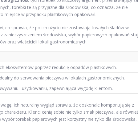
ekologiczność
tych torebek to kluczowy argument przemawiający za
ch, torebki te są przyjazne dla środowiska, co oznacza, że nie
a to miejsce w przypadku plastikowych opakowań.
i, co sprawia, że po ich użyciu nie zostawiają trwałych śladów w
h z zanieczyszczeniem środowiska, wybór papierowych opakowań sta
w oraz właścicieli lokali gastronomicznych.
ych ekosystemów poprzez redukcję odpadów plastikowych.
 idealny do serwowania pieczywa w lokalach gastronomicznych.
wywaniu i użytkowaniu, zapewniająca wygodę klientom.
uwagę. Ich naturalny wygląd sprawia, że doskonale komponują się z
o charakteru. Klienci cenią sobie nie tylko smak pieczywa, ale równie
 wybór torebek papierowych jest korzystny nie tylko dla środowiska,