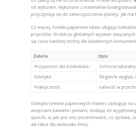
ich zalety są nie do przecenienia. Przede wszystkim,
ich wyborem. Wykonane z materiałów biodegradowalny
przyczyniają się do zanieczyszczenia planety, jak m
Co więcej, torebki papierowe łatwo ulegają rozkładow
przyrodzie. W obliczu globalnych wyzwań związanyc
się coraz bardziej istotny dla świadomych konsumentó
Zaleta
Opis
Przyjazność dla środowiska
Ochrona naturaln
Estetyka
Elegancki wygląd,
Praktyczność
Łatwość w przecho
Estetyka torebek papierowych również zasługuje na 
wnętrzami kawiarni i piekarni, dodając im wyjątkoweg
sposób, w jaki jest ono prezentowane, co sprawia, że
ale także dla wizerunku firmy.