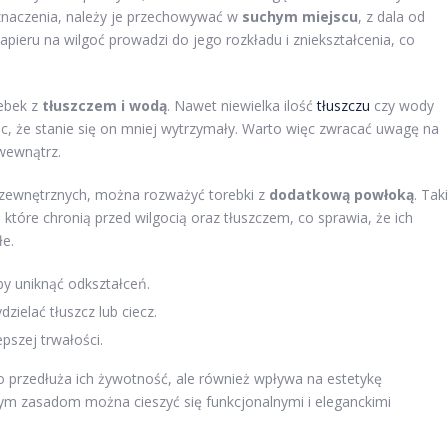
eznaczenia, należy je przechowywać w
suchym miejscu
, z dala od
papieru na wilgoć prowadzi do jego rozkładu i zniekształcenia, co
rebek z
tłuszczem i wodą
. Nawet niewielka ilość
tłuszczu
czy wody
c, że stanie się on mniej wytrzymały. Warto więc zwracać uwagę na
 wewnątrz.
 zewnętrznych, można rozważyć torebki z
dodatkową powłoką
. Tak
 które chronią przed wilgocią oraz tłuszczem, co sprawia, że ich
łe.
y uniknąć odkształceń.
ielać tłuszcz lub ciecz.
pszej trwałości.
o przedłuża ich żywotność, ale również wpływa na estetykę
ym zasadom można cieszyć się funkcjonalnymi i eleganckimi