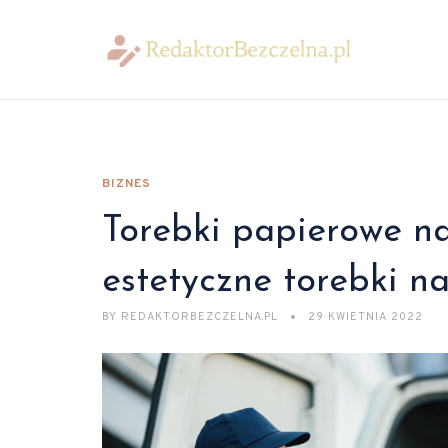
BIZNES
Torebki papierowe na
estetyczne torebki n
BY
REDAKTORBEZCZELNA.PL
29 KWIETNIA 2022