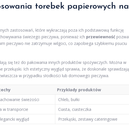
tosowania torebek papierowych na
znych zastosowań, które wykraczają poza ich podstawową funkcję
echowywania świeżego pieczywa, ponieważ ich
przewiewność
pozwa
nim pieczywo nie zatrzymuje wilgoci, co zapobiega szybkiemu psuciu
nadają się też do pakowania innych produktów spożywczych. Można w
e przekąski. Ich estetyczny wygląd sprawia, że doskonale sprawdzają
 zwłaszcza w przypadku słodkości lub domowego pieczywa.
cechy
Przykłady produktów
achowanie świeżości
Chleb, bułki
a w transporcie
Ciasta, ciasteczka
legancki wygląd
Przekąski, zestawy cateringowe