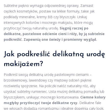
Subtelne piękno wymaga odpowiedniej oprawy. Zamiast
ciężkich kosmetyków, postaw na lekkie formuły, takie jak
podkłady mineralne, kremy BB czy błyszczyki. Unikaj
intensywnych kolorów i mocnego makijażu, które mogą
przytłoczyć twoją naturalną urodę.
Sięgnij raczej po
delikatne, pastelowe odcienie cieni i róży, by ją subtelnie
podkreślić. Zapewnią one świeży i promienny wygląd.
Jak podkreślić delikatną urodę
makijażem?
Podkreśl swoją delikatną urodę pastelowymi cieniami –
brzoskwiniowy, lawendowy czy miętowy odcień pięknie
rozświetlą spojrzenie. Na policzki nałóż naturalny róż, aby
uzyskać subtelny rumieniec. Usta muśnij delikatną pomadką lub
błyszczykiem, unikając mocnego konturowania.
Ciemne kolory
mogłyby przytłoczyć twoje delikatne rysy.
Delikatne fale
we włosach dodadzą romantyzmu i idealnie dopełnią cały look.