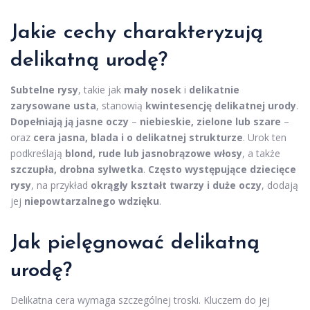
Jakie cechy charakteryzują
delikatną urodę?
Subtelne rysy
, takie jak
mały nosek
i
delikatnie
zarysowane usta
, stanowią
kwintesencję delikatnej urody
.
Dopełniają ją jasne oczy
–
niebieskie, zielone lub szare
–
oraz
cera jasna, blada i o delikatnej strukturze
. Urok ten
podkreślają
blond, rude lub jasnobrązowe włosy
, a także
szczupła, drobna sylwetka
.
Często występujące dziecięce
rysy
, na przykład
okrągły kształt twarzy i duże oczy
, dodają
jej
niepowtarzalnego wdzięku
.
Jak pielęgnować delikatną
urodę?
Delikatna cera wymaga szczególnej troski. Kluczem do jej