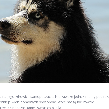
ywa na jego zdrowie i samopoczucie. Nie zawsze jednak mamy pod ręk
 istnieje wiele domowych sposobów, które mogą być równie
rzystać podczas kąpieli swojego pupila.