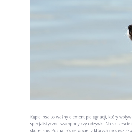
Kąpiel psa to ważny element pielęgnacji, który wpł
specjalistyczne szampony czy odżywki. Na szczęście
skuteczne. Poznaj różne opcje, z których możesz sko