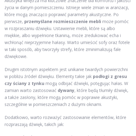
Akustyka wnętrza ma kluczowe znaczenie dla komfortu i jakości
życia w danym pomieszczeniu. Istnieje wiele zmian w aranżacji,
które mogą znacząco poprawić parametry akustyczne. Po
pierwsze,
przemyślane rozmieszczenie mebli
może pomóc
w rozpraszaniu dźwięku. Ustawienie mebli, które są albo
miękkie, albo wypełnione tkaniną, może zredukować echa i
wchłonąć nieprzyjemne hałasy. Warto umieścić sofy oraz fotele
w taki sposób, aby tworzyły strefy, które zminimalizują fale
dźwiękowe.
Drugim istotnym aspektem jest unikanie twardych powierzchni
w pobliżu źródeł dźwięku. Elementy takie jak
podłogi z gresu
czy ściany z tynku
mogą odbijać dźwięki, potęgując hałas. W
zamian warto zastosować
dywany
, które będą tłumiły dźwięk,
a także zasłony, które mogą pomóc w poprawie akustyki,
szczególnie w pomieszczeniach z dużymi oknami.
Dodatkowo, warto rozważyć zastosowanie elementów, które
rozpraszają dźwięk, takich jak: