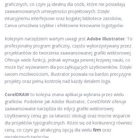
graficznych, co czyni ją idealną dla osób, które nie posiadają
zaawansowanych umiejętności projektowych. Dzięki
intuicyjnemu interfejsowi oraz bogatej bibliotece zasobów,
Canva umożliwia szybkie i efektowne kreowanie logotypów.
Kolejnym narzędziem wartym uwagi jest
Adobe Illustrator
. To
profesjonalny program graficzny, często wykorzystywany przez
projektantów do tworzenia zaawansowanej grafiki wektorowej.
Oferuje wiele funkcji, jednak wymaga pewnej krzywej nauki, co
może być wyzwaniem dla początkujących użytkowników. Dzięki
swoim możliwościom, Illustrator pozwala na bardzo precyzyjne
projekty oraz pełną kontrolę nad każdy detalem loga.
CorelDRAW
to kolejna znana aplikacja wybrana przez wielu
grafików. Podobnie jak Adobe Illustrator, CorelDRAW oferuje
zaawansowane narzędzia do edycji grafiki wektorowej.
Użytkownicy cenią go za łatwość obsługi oraz mocne wsparcie
dla projektów typograficznych. Różni się od konkurencji również
ceną, co czyni go atrakcyjną opcją dla wielu
firm
oraz
niezależnych twórców.