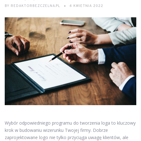
BY
REDAKTORBEZCZELNA.PL
4 KWIETNIA 2022
Wybór odpowiedniego programu do tworzenia loga to kluczowy
krok w budowaniu wizerunku Twojej firmy. Dobrze
zaprojektowane logo nie tylko przyciąga uwagę klientów, ale