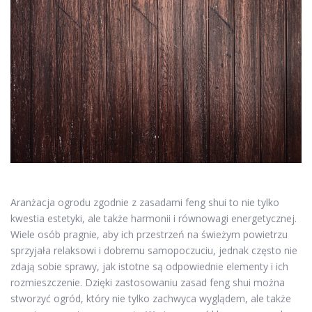
Aranżacja ogrodu zgodnie z zasadami feng shui to nie tylko
kwestia estetyki, ale także harmonii i równowagi energetycznej.
Wiele osób pragnie, aby ich przestrzeń na świeżym powietrzu
sprzyjała relaksowi i dobremu samopoczuciu, jednak często nie
zdają sobie sprawy, jak istotne są odpowiednie elementy i ich
rozmieszczenie. Dzięki zastosowaniu zasad feng shui można
stworzyć ogród, który nie tylko zachwyca wyglądem, ale także