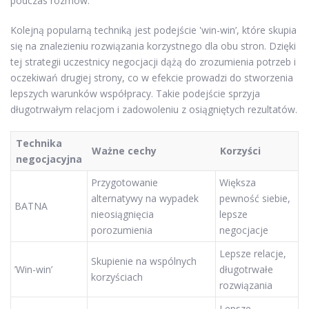
podczas rozmów.
Kolejną popularną techniką jest podejście 'win-win’, które skupia
się na znalezieniu rozwiązania korzystnego dla obu stron. Dzięki
tej strategii uczestnicy negocjacji dążą do zrozumienia potrzeb i
oczekiwań drugiej strony, co w efekcie prowadzi do stworzenia
lepszych warunków współpracy. Takie podejście sprzyja
długotrwałym relacjom i zadowoleniu z osiągniętych rezultatów.
Technika
Ważne cechy
Korzyści
negocjacyjna
Przygotowanie
Większa
alternatywy na wypadek
pewność siebie,
BATNA
nieosiągnięcia
lepsze
porozumienia
negocjacje
Lepsze relacje,
Skupienie na wspólnych
’Win-win’
długotrwałe
korzyściach
rozwiązania
Lepsze