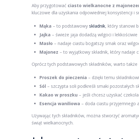
Aby przygotować
ciasto wielkanocne z majonez
kluczowe dla uzyskania odpowiedniej konsystencji i 
Mąka
– to podstawowy
składnik
, który stanowi b
Jajka
– świeże jaja dodadzą wilgoci i lekkościwie 
Masło
– nadaje ciastu bogatszy smak oraz wilgo
Majonez
– to wyjątkowy składnik, który nadaje ci
Oprócz tych podstawowych składników, warto także d
Proszek do pieczenia
– dzięki temu składnikowi 
Sól
– szczypta soli podkreśli smaki pozostałych s
Kakao w proszku
– jeśli chcesz uzyskać czekol
Esencja waniliowa
– doda ciastu przyjemnego ar
Używając tych składników, można stworzyć aromatyczn
świąt wielkanocnych.