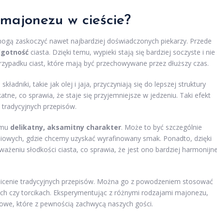
 majonezu w cieście?
mogą zaskoczyć nawet najbardziej doświadczonych piekarzy. Przede
lgotność
ciasta. Dzięki temu, wypieki stają się bardziej soczyste i nie
rzypadku ciast, które mają być przechowywane przez dłuższy czas.
 składniki, takie jak olej i jaja, przyczyniają się do lepszej struktury
likatne, co sprawia, że staje się przyjemniejsze w jedzeniu. Taki efekt
 tradycyjnych przepisów.
 mu
delikatny, aksamitny charakter
. Może to być szczególnie
liowych, gdzie chcemy uzyskać wyrafinowany smak. Ponadto, dzięki
eniu słodkości ciasta, co sprawia, że jest ono bardziej harmonijn
aicenie tradycyjnych przepisów. Można go z powodzeniem stosować
kach czy torcikach. Eksperymentując z różnymi rodzajami majonezu,
we, które z pewnością zachwycą naszych gości.