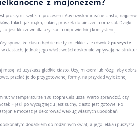
wielkanocne z majonezem?
t prostym i szybkim procesem. Aby uzyskać idealne ciasto, najpierw
ików
, takich jak mąka, cukier, proszek do pieczenia oraz sól. Dzięki
co jest kluczowe dla uzyskania odpowiedniej konsystencji.
tóry sprawi, że ciasto będzie nie tylko lekkie, ale również
puszyste
.
 ciastach, jednak jego właściwości doskonale wpływają na struktu
masę, aż uzyskasz gładkie ciasto. Użyj miksera lub rózgi, aby dobrz
gotowe, przelać je do przygotowanej formy, na przykład wyłożonej
minut w temperaturze 180 stopni Celsjusza. Warto sprawdzić, czy
czek – jeśli po wyciągnięciu jest suchy, ciasto jest gotowe. Po
a następnie możesz je dekorować według własnych upodobań.
oskonałym dodatkiem do rodzinnych świąt, a jego lekka i puszysta