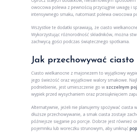
Oprócz stałych dodatków, niesamowitym sposobem n
owocowa polewa z pewnością przyciągnie uwagę i spr
intensywnego smaku, natomiast polewa owocowa pod
Wszystkie te dodatki sprawiają, że ciasto wielkanocne
Wykorzystując różnorodność składników, można stwor
zachwycą gości podczas świątecznego spotkania.
Jak przechowywać ciasto
Ciasto wielkanocne z majonezem to wyjątkowy wypie
jego świeżość oraz wyjątkowe walory smakowe. Najl
podniebienie, jest umieszczenie go w
szczelnym po
wypiek przed wysychaniem oraz przesiąknięciem zapa
Alternatywnie, jeżeli nie planujemy spożywać ciasta
dłuższe przechowywanie, a smak ciasta zostaje zach
późniejsze sięganie po porcje. Dobrze jest również o
pojemniku lub woreczku strunowym, aby uniknąć
pop