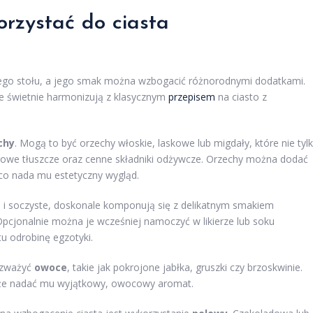
rzystać do ciasta
ego stołu, a jego smak można wzbogacić różnorodnymi dodatkami.
re świetnie harmonizują z klasycznym
przepisem
na ciasto z
chy
. Mogą to być orzechy włoskie, laskowe lub migdały, które nie tyl
drowe tłuszcze oraz cenne składniki odżywcze. Orzechy można dodać
 co nada mu estetyczny wygląd.
ie i soczyste, doskonale komponują się z delikatnym smakiem
cjonalnie można je wcześniej namoczyć w likierze lub soku
u odrobinę egzotyki.
rozważyć
owoce
, takie jak pokrojone jabłka, gruszki czy brzoskwinie.
także nadać mu wyjątkowy, owocowy aromat.