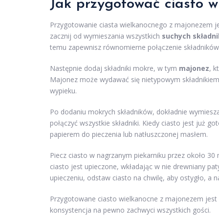
Jak przygotować ciasto 
Przygotowanie ciasta wielkanocnego z majonezem jes
zacznij od wymieszania wszystkich
suchych składn
temu zapewnisz równomierne połączenie składników, 
Następnie dodaj składniki mokre, w tym
majonez
, k
Majonez może wydawać się nietypowym składnikiem w
wypieku.
Po dodaniu mokrych składników, dokładnie wymieszaj 
połączyć wszystkie składniki. Kiedy ciasto jest już 
papierem do pieczenia lub natłuszczonej masłem.
Piecz ciasto w nagrzanym piekarniku przez około 30 
ciasto jest upieczone, wkładając w nie drewniany paty
upieczeniu, odstaw ciasto na chwilę, aby ostygło, 
Przygotowane ciasto wielkanocne z majonezem jest d
konsystencja na pewno zachwyci wszystkich gości.