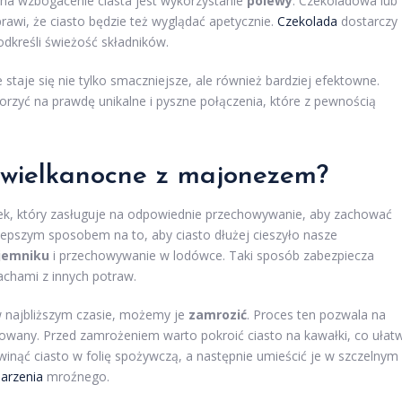
a wzbogacenie ciasta jest wykorzystanie
polewy
. Czekoladowa lub
awi, że ciasto będzie też wyglądać apetycznie.
Czekolada
dostarczy
kreśli świeżość składników.
 staje się nie tylko smaczniejsze, ale również bardziej efektowne.
zyć na prawdę unikalne i pyszne połączenia, które z pewnością
 wielkanocne z majonezem?
k, który zasługuje na odpowiednie przechowywanie, aby zachować
epszym sposobem na to, aby ciasto dłużej cieszyło nasze
jemniku
i przechowywanie w lodówce. Taki sposób zabezpiecza
chami z innych potraw.
 w najbliższym czasie, możemy je
zamrozić
. Proces ten pozwala na
owany. Przed zamrożeniem warto pokroić ciasto na kawałki, co ułatw
winąć ciasto w folię spożywczą, a następnie umieścić je w szczelnym
arzenia
mroźnego.