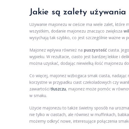
Jakie są zalety używania
Używanie majonezu w cieście ma wiele zalet, które 
wszystkim, dodanie majonezu znacząco zwiększa
wi
wysychają tak szybko, co jest szczególnie ważne w p
Majonez wpływa również na
puszystość
ciasta. Jego
wypieku. W rezultacie, ciasto jest bardziej lekkie i de
można uzyskać, dodając niewielką ilość majonezu do
Co więcej, majonez wzbogaca smak ciasta, nadając
korzystne w przypadku ciast czekoladowych czy wani
zawartości
tłuszczu
, majonez może pomóc w równoważ
w smaku.
Użycie majonezu to także świetny sposób na urozm
nie tylko w ciastach, ale również w muffinkach, bab
możemy odkryć nowe, interesujące połączenia smako