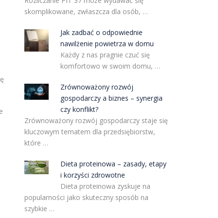
Rozliczanie PIT 37 może wydawać się
skomplikowane, zwłaszcza dla osób, …
Jak zadbać o odpowiednie
nawilżenie powietrza w domu
Każdy z nas pragnie czuć się
komfortowo w swoim domu, …
rę
Zrównoważony rozwój
gospodarczy a biznes – synergia
czy konflikt?
e
Zrównoważony rozwój gospodarczy staje się
kluczowym tematem dla przedsiębiorstw,
które …
Dieta proteinowa – zasady, etapy
i korzyści zdrowotne
Dieta proteinowa zyskuje na
popularności jako skuteczny sposób na
szybkie …