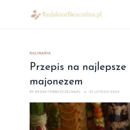
KULINARIA
Przepis na najlepsze
majonezem
BY
REDAKTORBEZCZELNA.PL
21 LUTEGO 2022