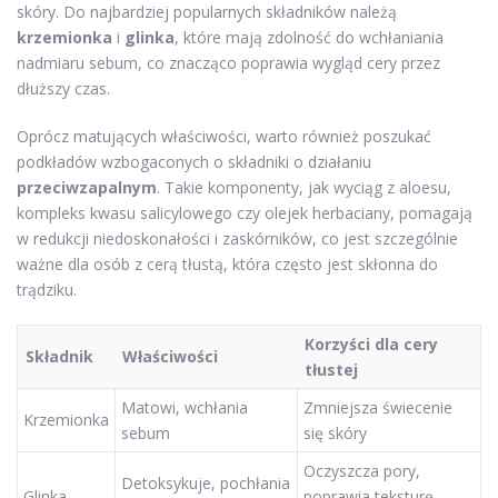
skóry. Do najbardziej popularnych składników należą
krzemionka
i
glinka
, które mają zdolność do wchłaniania
nadmiaru sebum, co znacząco poprawia wygląd cery przez
dłuższy czas.
Oprócz matujących właściwości, warto również poszukać
podkładów wzbogaconych o składniki o działaniu
przeciwzapalnym
. Takie komponenty, jak wyciąg z aloesu,
kompleks kwasu salicylowego czy olejek herbaciany, pomagają
w redukcji niedoskonałości i zaskórników, co jest szczególnie
ważne dla osób z cerą tłustą, która często jest skłonna do
trądziku.
Korzyści dla cery
Składnik
Właściwości
tłustej
Matowi, wchłania
Zmniejsza świecenie
Krzemionka
sebum
się skóry
Oczyszcza pory,
Detoksykuje, pochłania
Glinka
poprawia teksturę