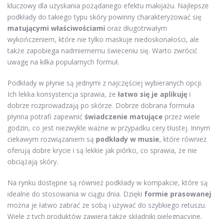
kluczowy dla uzyskania pożądanego efektu makijażu. Najlepsze
podkłady do takiego typu skóry powinny charakteryzować się
matującymi właściwościami
oraz długotrwałym
wykończeniem, które nie tylko maskuje niedoskonałości, ale
także zapobiega nadmiernemu świeceniu się. Warto zwrócić
uwagę na kilka popularnych formuł.
Podkłady w płynie są jednymi z najczęściej wybieranych opcji.
Ich lekka konsystencja sprawia, że
łatwo się je aplikuję
i
dobrze rozprowadzają po skórze. Dobrze dobrana formuła
płynna potrafi zapewnić
świadczenie matujące
przez wiele
godzin, co jest niezwykle ważne w przypadku cery tłustej. Innym
ciekawym rozwiązaniem są
podkłady w musie
, które również
oferują dobre krycie i są lekkie jak piórko, co sprawia, że nie
obciążają skóry.
Na rynku dostępne są również podkłady w kompakcie, które są
idealne do stosowania w ciągu dnia. Dzięki
formie prasowanej
można je łatwo zabrać ze sobą i używać do szybkiego retuszu.
Wiele z tych produktów zawiera także składniki pielęgnacyjne,