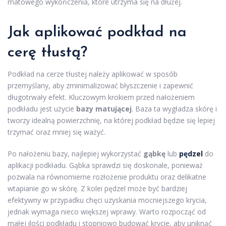
matowego wykończenia, które utrzyma się na dłużej.
Jak aplikować podkład na
cerę tłustą?
Podkład na cerze tłustej należy aplikować w sposób
przemyślany, aby zminimalizować błyszczenie i zapewnić
długotrwały efekt. Kluczowym krokiem przed nałożeniem
podkładu jest użycie
bazy matującej
. Baza ta wygładza skórę i
tworzy idealną powierzchnię, na której podkład będzie się lepiej
trzymać oraz mniej się ważyć.
Po nałożeniu bazy, najlepiej wykorzystać
gąbkę
lub
pędzel
do
aplikacji podkładu. Gąbka sprawdzi się doskonale, ponieważ
pozwala na równomierne rozłożenie produktu oraz delikatne
wtapianie go w skórę. Z kolei pędzel może być bardziej
efektywny w przypadku chęci uzyskania mocniejszego krycia,
jednak wymaga nieco większej wprawy. Warto rozpocząć od
małej ilości podkładu i stopniowo budować krycie, aby uniknąć