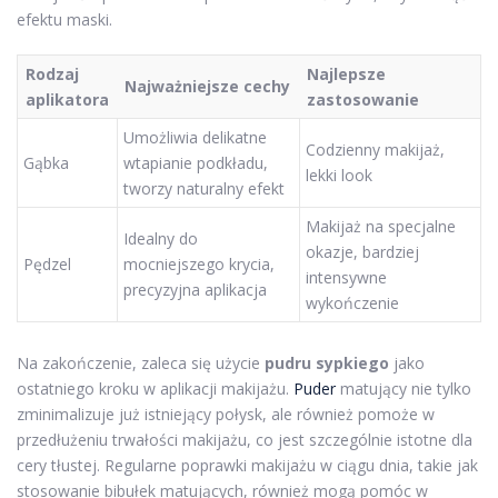
efektu maski.
Rodzaj
Najlepsze
Najważniejsze cechy
aplikatora
zastosowanie
Umożliwia delikatne
Codzienny makijaż,
Gąbka
wtapianie podkładu,
lekki look
tworzy naturalny efekt
Makijaż na specjalne
Idealny do
okazje, bardziej
Pędzel
mocniejszego krycia,
intensywne
precyzyjna aplikacja
wykończenie
Na zakończenie, zaleca się użycie
pudru sypkiego
jako
ostatniego kroku w aplikacji makijażu.
Puder
matujący nie tylko
zminimalizuje już istniejący połysk, ale również pomoże w
przedłużeniu trwałości makijażu, co jest szczególnie istotne dla
cery tłustej. Regularne poprawki makijażu w ciągu dnia, takie jak
stosowanie bibułek matujących, również mogą pomóc w