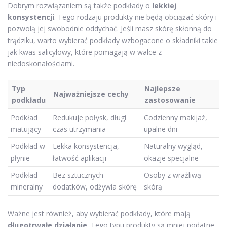
Dobrym rozwiązaniem są także podkłady o
lekkiej
konsystencji
. Tego rodzaju produkty nie będą obciążać skóry i
pozwolą jej swobodnie oddychać. Jeśli masz skórę skłonną do
trądziku, warto wybierać podkłady wzbogacone o składniki takie
jak kwas salicylowy, które pomagają w walce z
niedoskonałościami.
Typ
Najlepsze
Najważniejsze cechy
podkładu
zastosowanie
Podkład
Redukuje połysk, długi
Codzienny makijaż,
matujący
czas utrzymania
upalne dni
Podkład w
Lekka konsystencja,
Naturalny wygląd,
płynie
łatwość aplikacji
okazje specjalne
Podkład
Bez sztucznych
Osoby z wrażliwą
mineralny
dodatków, odżywia skórę
skórą
Ważne jest również, aby wybierać podkłady, które mają
długotrwałe działanie
. Tego typu produkty są mniej podatne