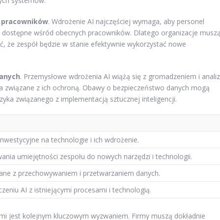
wych systemów.
a pracowników
. Wdrożenie AI najczęściej wymaga, aby personel
sze dostępne wśród obecnych pracowników. Dlatego organizacje musz
, że zespół będzie w stanie efektywnie wykorzystać nowe
anych
. Przemysłowe wdrożenia AI wiążą się z gromadzeniem i anali
nia związane z ich ochroną. Obawy o bezpieczeństwo danych mogą
yka związanego z implementacją sztucznej inteligencji.
nwestycyjne na technologie i ich wdrożenie.
ia umiejętności zespołu do nowych narzędzi i technologii.
ane z przechowywaniem i przetwarzaniem danych.
zeniu AI z istniejącymi procesami i technologią.
mami jest kolejnym kluczowym wyzwaniem. Firmy muszą dokładnie