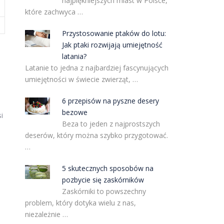
najpiękniejszych miast w Polsce,
które zachwyca …
Przystosowanie ptaków do lotu:
Jak ptaki rozwijają umiejętność
latania?
Latanie to jedna z najbardziej fascynujących
umiejętności w świecie zwierząt, …
6 przepisów na pyszne desery
bezowe
i
Beza to jeden z najprostszych
deserów, który można szybko przygotować.
…
5 skutecznych sposobów na
pozbycie się zaskórników
Zaskórniki to powszechny
problem, który dotyka wielu z nas,
niezależnie …