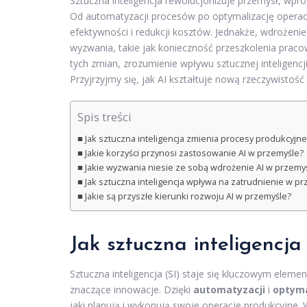
Sztuczna inteligencja rewolucjonizuje przemysł, wpro
Od automatyzacji procesów po optymalizację operacy
efektywności i redukcji kosztów. Jednakże, wdrożenie
wyzwania, takie jak konieczność przeszkolenia prac
tych zmian, zrozumienie wpływu sztucznej inteligencji 
Przyjrzyjmy się, jak AI kształtuje nową rzeczywistość
Spis treści
Jak sztuczna inteligencja zmienia procesy produkcyjne
Jakie korzyści przynosi zastosowanie AI w przemyśle?
Jakie wyzwania niesie ze sobą wdrożenie AI w przemy
Jak sztuczna inteligencja wpływa na zatrudnienie w p
Jakie są przyszłe kierunki rozwoju AI w przemyśle?
Jak sztuczna inteligencj
Sztuczna inteligencja (SI) staje się kluczowym ele
znaczące innowacje. Dzięki
automatyzacji
i
optyma
jaki planują i wykonują swoje operacje produkcyjn