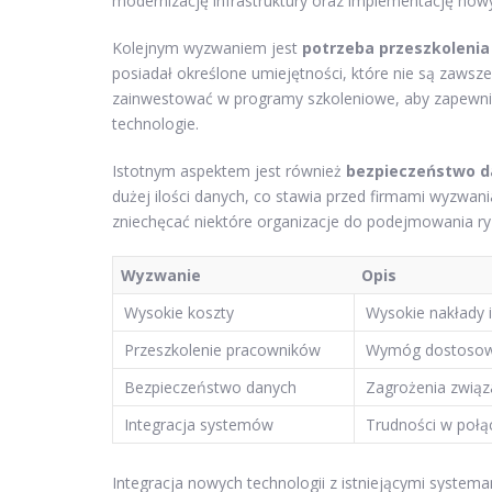
modernizację infrastruktury oraz implementację no
Kolejnym wyzwaniem jest
potrzeba przeszkoleni
posiadał określone umiejętności, które nie są zaw
zainwestować w programy szkoleniowe, aby zapewnić
technologie.
Istotnym aspektem jest również
bezpieczeństwo d
dużej ilości danych, co stawia przed firmami wyzwa
zniechęcać niektóre organizacje do podejmowania ryz
Wyzwanie
Opis
Wysokie koszty
Wysokie nakłady i
Przeszkolenie pracowników
Wymóg dostosowan
Bezpieczeństwo danych
Zagrożenia związ
Integracja systemów
Trudności w połąc
Integracja nowych technologii z istniejącymi syste