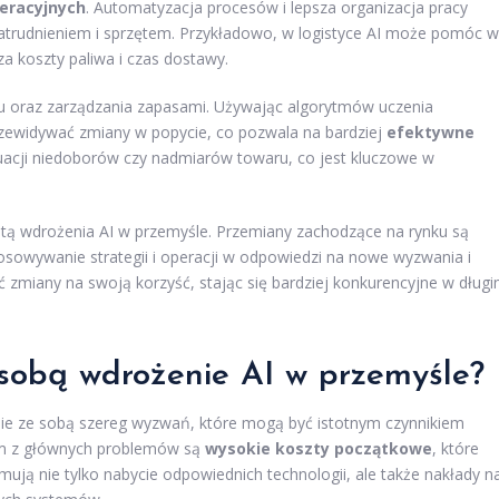
eracyjnych
. Automatyzacja procesów i lepsza organizacja pracy
trudnieniem i sprzętem. Przykładowo, w logistyce AI może pomóc w
za koszty paliwa i czas dostawy.
u oraz zarządzania zapasami. Używając algorytmów uczenia
zewidywać zmiany w popycie, co pozwala na bardziej
efektywne
ytuacji niedoborów czy nadmiarów towaru, co jest kluczowe w
letą wdrożenia AI w przemyśle. Przemiany zachodzące na rynku są
sowywanie strategii i operacji w odpowiedzi na nowe wyzwania i
 zmiany na swoją korzyść, stając się bardziej konkurencyjne w dług
 sobą wdrożenie AI w przemyśle?
iesie ze sobą szereg wyzwań, które mogą być istotnym czynnikiem
nym z głównych problemów są
wysokie koszty początkowe
, które
ują nie tylko nabycie odpowiednich technologii, ale także nakłady n