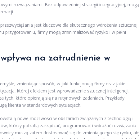
owymi rozwiązaniami. Bez odpowiedniej strategii integracyjnej, mog
rmacji.
przezwyciężania jest kluczowe dla skutecznego wdrożenia sztucznej
emu przygotowaniu, firmy mogą zminimalizować ryzyko i w pełni
a wpływa na zatrudnienie w
emyśle, zmieniając sposób, w jaki funkcjonują firmy oraz jakie
acja, której efektem jest wprowadzenie sztucznej inteligencji,
za tych, które opierają się na rutynowych zadaniach. Przykłady
ługę klienta w standardowych sytuacjach.
 powstają nowe możliwości w obszarach związanych z technologią i
tów, którzy potrafią zarządzać, programować i wdrażać rozwiązania
racownicy muszą zatem dostosować się do zmieniającego się rynku, ab