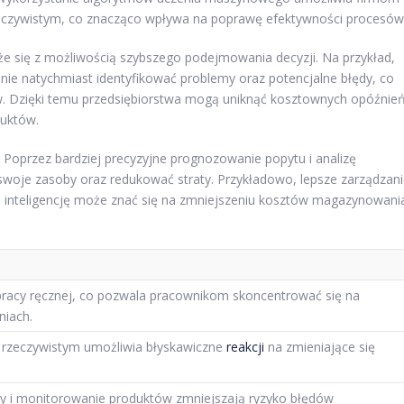
zeczywistym, co znacząco wpływa na poprawę efektywności procesów
ąże się z możliwością szybszego podejmowania decyzji. Na przykład,
anie natychmiast identyfikować problemy oraz potencjalne błędy, co
ów. Dzięki temu przedsiębiorstwa mogą uniknąć kosztownych opóźnie
duktów.
. Poprzez bardziej precyzyjne prognozowanie popytu i analizę
woje zasoby oraz redukować straty. Przykładowo, lepsze zarządzan
 inteligencję może znać się na zmniejszeniu kosztów magazynowani
pracy ręcznej, co pozwala pracownikom skoncentrować się na
niach.
e rzeczywistym umożliwia błyskawiczne
reakcji
na zmieniające się
zy i monitorowanie produktów zmniejszają ryzyko błędów