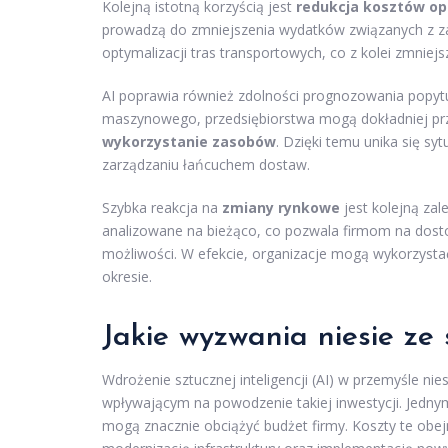
Kolejną istotną korzyścią jest
redukcja kosztów op
prowadzą do zmniejszenia wydatków związanych z za
optymalizacji tras transportowych, co z kolei zmniejs
AI poprawia również zdolności prognozowania popyt
maszynowego, przedsiębiorstwa mogą dokładniej pr
wykorzystanie zasobów
. Dzięki temu unika się s
zarządzaniu łańcuchem dostaw.
Szybka reakcja na
zmiany rynkowe
jest kolejną za
analizowane na bieżąco, co pozwala firmom na dosto
możliwości. W efekcie, organizacje mogą wykorzystać
okresie.
Jakie wyzwania niesie ze
Wdrożenie sztucznej inteligencji (AI) w przemyśle n
wpływającym na powodzenie takiej inwestycji. Jed
mogą znacznie obciążyć budżet firmy. Koszty te obejm