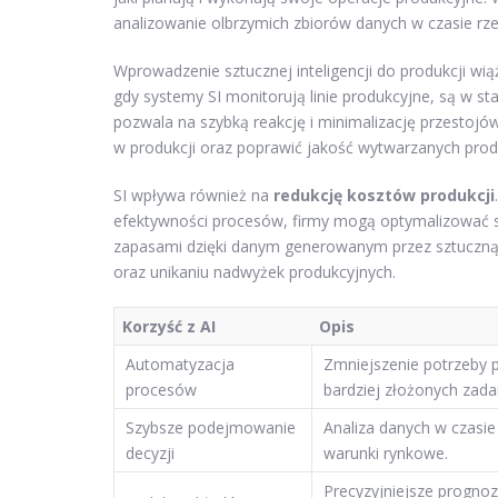
analizowanie olbrzymich zbiorów danych w czasie r
Wprowadzenie sztucznej inteligencji do produkcji wi
gdy systemy SI monitorują linie produkcyjne, są w st
pozwala na szybką reakcję i minimalizację przestoj
w produkcji oraz poprawić jakość wytwarzanych pro
SI wpływa również na
redukcję kosztów produkcji
efektywności procesów, firmy mogą optymalizować s
zapasami dzięki danym generowanym przez sztuczną
oraz unikaniu nadwyżek produkcyjnych.
Korzyść z AI
Opis
Automatyzacja
Zmniejszenie potrzeby 
procesów
bardziej złożonych zada
Szybsze podejmowanie
Analiza danych w czasi
decyzji
warunki rynkowe.
Precyzyjniejsze progno