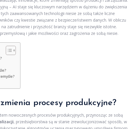
wadzając innowacje, które zmieniają sposób produkcji i zarządzania.
jną – AI staje się kluczowym narzędziem w dążeniu do zwiększenia
 tych zaawansowanych technologii niesie ze sobą także liczne
owników czy kwestie związane z bezpieczeństwem danych. W obliczu
na zatrudnienie i przyszłość branży staje się niezwykle istotne.
 przemysłową i jakie możliwości oraz zagrożenia ze sobą niesie.
?
śle?
rzemyśle?
a zmienia procesy produkcyjne?
mentem nowoczesnych procesów produkcyjnych, przynosząc ze sobą
lizacji
, przedsiębiorstwa są w stanie zrewolucjonizować sposób, w
e. Wykorzystanie algorytmów uczenia maszynowego umożliwia firmom