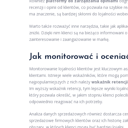
Również
platformy do zarządzania opiniami
odgry
recenzji i opinii od klientów, co pozwala na szybkie re
ma znaczenie, są bardziej skłonni do lojalności wobe
Warto także rozważyć inne narzędzia, takie jak apli
zniżki. Dzięki nim klienci są na bieżąco informowani
zainteresowanie i zaangażowanie w markę.
Jak monitorować i oceniać
Monitorowanie lojalności klientów jest kluczowym a
klientami. Istnieje wiele wskaźników, które mogą po
najpopularniejszych z nich należy
wskaźnik retencji
Im wyższy wskaźnik retencji, tym lepsze wyniki lojal
który pozwala określić, w jakim stopniu klienci polec
odpowiednio reagować na ich potrzeby.
Analiza danych sprzedażowych również dostarcza cen
sprzedażowe firmowych klientów oraz ich historię za
obszary, w których klienci mogą być bardziej lojalni.