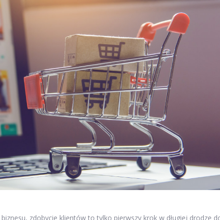
biznesu, zdobycie klientów to tylko pierwszy krok w długiej drodze d