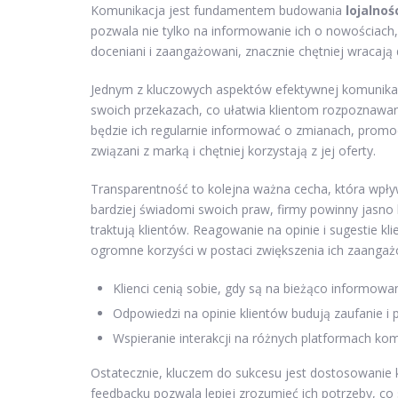
Komunikacja jest fundamentem budowania
lojalnoś
pozwala nie tylko na informowanie ich o nowościach, a
doceniani i zaangażowani, znacznie chętniej wracają 
Jednym z kluczowych aspektów efektywnej komunikacj
swoich przekazach, co ułatwia klientom rozpoznawanie
będzie ich regularnie informować o zmianach, promoc
związani z marką i chętniej korzystają z jej oferty.
Transparentność to kolejna ważna cecha, która wpływa
bardziej świadomi swoich praw, firmy powinny jasno 
traktują klientów. Reagowanie na opinie i sugestie 
ogromne korzyści w postaci zwiększenia ich zaangażow
Klienci cenią sobie, gdy są na bieżąco informowan
Odpowiedzi na opinie klientów budują zaufanie i po
Wspieranie interakcji na różnych platformach kom
Ostatecznie, kluczem do sukcesu jest dostosowanie 
feedbacku pozwala lepiej zrozumieć ich potrzeby, co sp