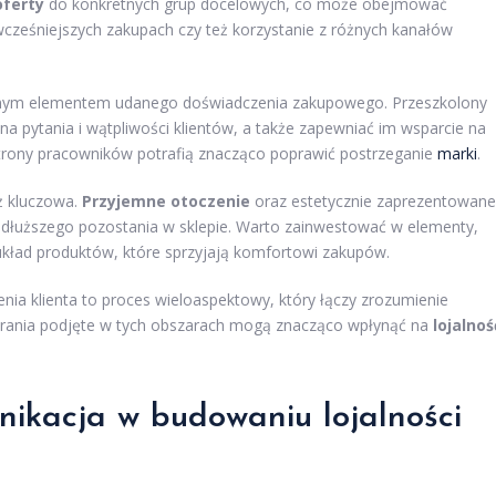
ferty
do konkretnych grup docelowych, co może obejmować
cześniejszych zakupach czy też korzystanie z różnych kanałów
znym elementem udanego doświadczenia zakupowego. Przeszkolony
a pytania i wątpliwości klientów, a także zapewniać im wsparcie na
trony pracowników potrafią znacząco poprawić postrzeganie
marki
.
ż kluczowa.
Przyjemne otoczenie
oraz estetycznie zaprezentowane
o dłuższego pozostania w sklepie. Warto zainwestować w elementy,
 układ produktów, które sprzyjają komfortowi zakupów.
 klienta to proces wieloaspektowy, który łączy zrozumienie
Starania podjęte w tych obszarach mogą znacząco wpłynąć na
lojalnoś
ikacja w budowaniu lojalności