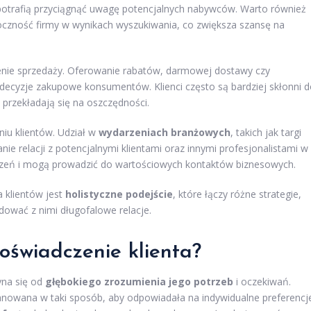
potrafią przyciągnąć uwagę potencjalnych nabywców. Warto również
oczność firmy w wynikach wyszukiwania, co zwiększa szansę na
enie sprzedaży. Oferowanie rabatów, darmowej dostawy czy
cyzje zakupowe konsumentów. Klienci często są bardziej skłonni d
 przekładają się na oszczędności.
iu klientów. Udział w
wydarzeniach branżowych
, takich jak targi
e relacji z potencjalnymi klientami oraz innymi profesjonalistami w
dczeń i mogą prowadzić do wartościowych kontaktów biznesowych.
 klientów jest
holistyczne podejście
, które łączy różne strategie,
dować z nimi długofalowe relacje.
oświadczenie klienta?
yna się od
głębokiego zrozumienia jego potrzeb
i oczekiwań.
planowana w taki sposób, aby odpowiadała na indywidualne preferencj