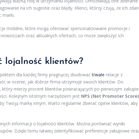
wają ważną rolę w utrzymaniu lojalności. Umożliwiają one zbieranie
agowanie na ich sugestie oraz błędy. Klienci, którzy czują, że ich zdan
c marki.
kacje mobilne, które mogą oferować spersonalizowane promocje i
 o nowościach oraz aktualnych ofertach, co może zwiększyć ich
 lojalność klientów?
spektem dla każdej firmy pragnącej zbudować
trwałe
relacje z
móc w ocenie, jak dobrze firma utrzymuje swoich klientów. Do
, który mierzy procent klientów powracających po pierwszym zakupie
ności. Kolejnym istotnym narzędziem jest
NPS (Net Promoter Score)
iliby Twoją markę innym. Warto regularnie zbierać opinie klientów, aby
nych informacji o lojalności klientów. Można porównać wyniki
kupów. Dzięki temu łatwiej zidentyfikować preferencje zakupowe ora