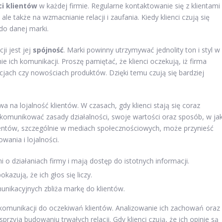
ci klientów
w każdej firmie. Regularne kontaktowanie się z klientami
le także na wzmacnianie relacji i zaufania. Kiedy klienci czują się
do danej marki.
i jest jej
spójność
. Marki powinny utrzymywać jednolity ton i styl w
 ich komunikacji. Proszę pamiętać, że klienci oczekują, iż firma
jach czy nowościach produktów. Dzięki temu czują się bardziej
 na lojalność klientów. W czasach, gdy klienci stają się coraz
komunikować zasady działalności, swoje wartości oraz sposób, w jak
klientów, szczególnie w mediach społecznościowych, może przynieść
ania i lojalności.
i o działaniach firmy i mają dostęp do istotnych informacji.
kazują, że ich głos się liczy.
unikacyjnych zbliża markę do klientów.
komunikacji do oczekiwań klientów. Analizowanie ich zachowań oraz
rzyja budowaniu trwałych relacji. Gdy klienci czują, że ich opinie są