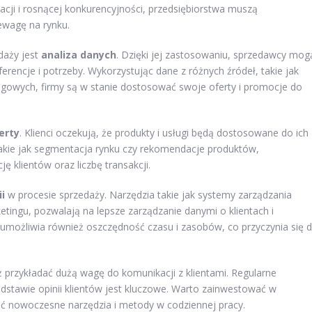
cji i rosnącej konkurencyjności, przedsiębiorstwa muszą
ewagę na rynku.
daży jest
analiza danych
. Dzięki jej zastosowaniu, sprzedawcy mog
erencje i potrzeby. Wykorzystując dane z różnych źródeł, takie jak
gowych, firmy są w stanie dostosować swoje oferty i promocje do
erty
. Klienci oczekują, że produkty i usługi będą dostosowane do ich
, takie jak segmentacja rynku czy rekomendacje produktów,
 klientów oraz liczbę transakcji.
i
w procesie sprzedaży. Narzędzia takie jak systemy zarządzania
etingu, pozwalają na lepsze zarządzanie danymi o klientach i
umożliwia również oszczędność czasu i zasobów, co przyczynia się 
ż przykładać dużą wagę do komunikacji z klientami. Regularne
odstawie opinii klientów jest kluczowe. Warto zainwestować w
tać nowoczesne narzędzia i metody w codziennej pracy.