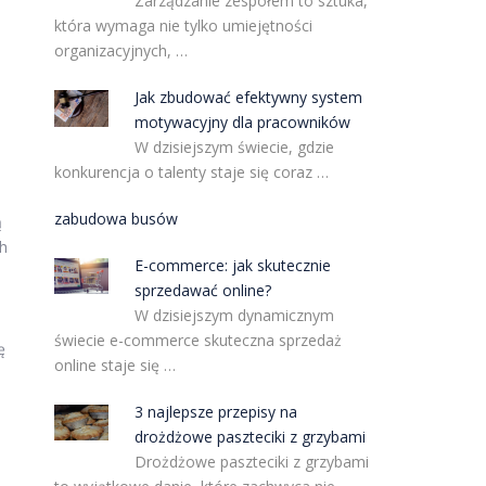
Zarządzanie zespołem to sztuka,
która wymaga nie tylko umiejętności
organizacyjnych, …
Jak zbudować efektywny system
motywacyjny dla pracowników
W dzisiejszym świecie, gdzie
konkurencja o talenty staje się coraz …
zabudowa busów
ą
ch
E-commerce: jak skutecznie
sprzedawać online?
W dzisiejszym dynamicznym
świecie e-commerce skuteczna sprzedaż
ę
online staje się …
3 najlepsze przepisy na
drożdżowe paszteciki z grzybami
Drożdżowe paszteciki z grzybami