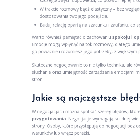
szczegółowych odpowiedzi, co pozwoli lepiej zro
W trakcie rozmowy bądź elastyczny – bez względ
dostosowania twojego podejścia.
Buduj relację opartą na szacunku i zaufaniu, co s
Warto również pamiętać o zachowaniu
spokoju i o
Emocje mogą wpłynąć na tok rozmowy, dlatego umiejęt
go poważnie i rozumiesz jego potrzeby, z większym
Skuteczne negocjowanie to nie tylko technika, ale r
słuchanie oraz umiejętność zarządzania emocjami mog
stron.
Jakie są najczęstsze błę
W negocjacjach można spotkać szereg błędów, które 
przygotowania
. Negocjacje wymagają solidnej wie
strony. Osoby, które przystępują do negocjacji bez 
warunków lub wręcz porażki.