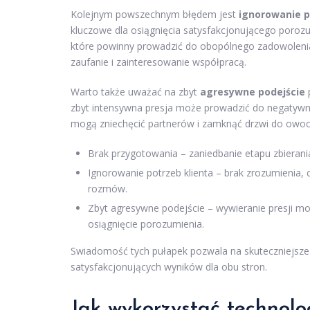
Kolejnym powszechnym błędem jest
ignorowanie p
kluczowe dla osiągnięcia satysfakcjonującego porozu
które powinny prowadzić do obopólnego zadowolenia. 
zaufanie i zainteresowanie współpracą.
Warto także uważać na zbyt
agresywne podejście
p
zbyt intensywna presja może prowadzić do negatywnej 
mogą zniechęcić partnerów i zamknąć drzwi do owoc
Brak przygotowania – zaniedbanie etapu zbierania 
Ignorowanie potrzeb klienta – brak zrozumienia, 
rozmów.
Zbyt agresywne podejście – wywieranie presji m
osiągnięcie porozumienia.
Swiadomość tych pułapek pozwala na skuteczniejsze 
satysfakcjonujących wyników dla obu stron.
Jak wykorzystać technolo