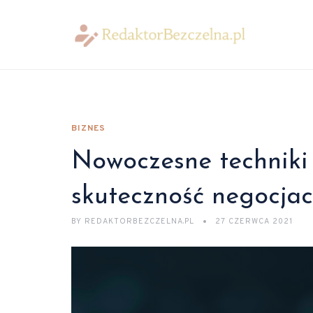
BIZNES
Nowoczesne techniki 
skuteczność negocjac
BY
REDAKTORBEZCZELNA.PL
27 CZERWCA 2021