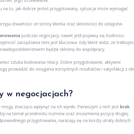
zumieć jego oczekiwania.
u na to, jak dobrze jesteś przygotowany, sytuacja może wymagać
przyja otwartości ze strony klienta oraz skłonności do ustępstw.
panowania
podczas negocjacji, nawet jeśli pojawią się trudności.
ność zarządzania nimi jest kluczowa. Gdy klient widzi, że traktujes
 prawdopodobieństwem będzie skłonny do współpracy.
ównież sztuka budowania relacji. Dobre przygotowanie, aktywne
ą prowadzić do osiągania korzystnych rezultatów i satysfakcji z ob
dy w negocjacjach?
mogą znacząco wpłynąć na ich wyniki. Pierwszym z nich jest
brak
dzy na temat przedmiotu rozmów oraz zrozumienia pozycji drugiej
odpowiedniego przygotowania, narażają się na koszty utraty dobrych